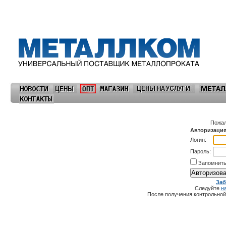
Пожал
Авторизаци
Логин:
Пароль:
Запомнить
Заб
Следуйте
н
После получения контрольной