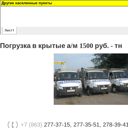
Погрузка
в
крытые
а
м
руб
тн
/
1500
. -
+7 (863)
277-37-15, 277-35-51, 278-39-4